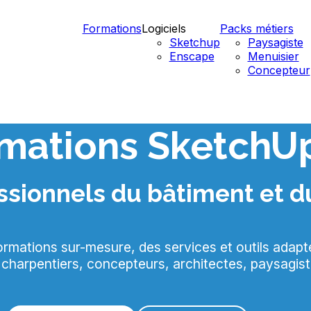
Formations
Logiciels
Packs métiers
Sketchup
Paysagiste
Enscape
Menuisier
Concepteur
rmations SketchU
essionnels du bâtiment et 
ations sur-mesure, des services et outils adaptés 
 charpentiers, concepteurs, architectes, paysagist