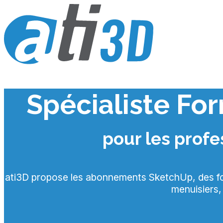
Skip
to
content
Spécialiste Fo
pour les prof
ati3D propose les abonnements SketchUp, des form
menuisiers,